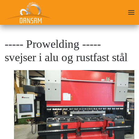
Skip
to
main
content
----- Prowelding -----
svejser i alu og rustfast stål