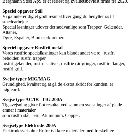
Bergmann Steel ApS er et seriøst og kvalitetsbevidst firma fra 2020.
Speciel opgaver Stål
Vi garanterer dig et godt resultat hver gang du benytter os til
smedearbejde.
Special løsninger udover det sædvanlige som Trapper, Gelænder,
Altaner,
Døre, Espalier, Blomsterkummer.
Speciel opgaver Rustfrit metal
Vores rustfrie specialløsninger kan blandt andet være , rustfri
beholder, rustfri trapper,
rustfri gelænder, rustfri stativer, rustfrie rørføringer, rustfrie flanger,
rustfri grill.
Svejse typer MIG/MAG
Grundighed, kvalitet og at gå de ekstra skridt for kunden, er
nøgleord.
Svejse type AC/DC TIG-200A
Tig svejsning giver flot resultat ved sammen svejsninger af plade
emner i materialer
som rustfri stål, Jern, Aluminium, Copper.
Svejsetype Elektrode-200A
Elektrodesvejsning Er for tykkere materialer med forskellige