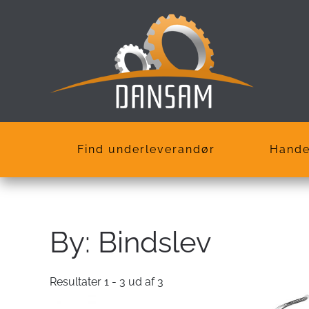
Skip
to
main
content
Find underleverandør
Hande
By:
Bindslev
Resultater 1 - 3 ud af 3