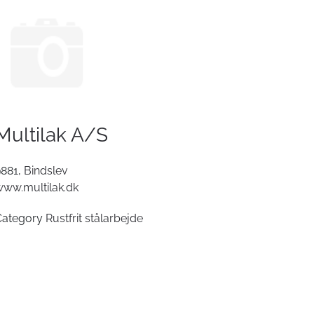
Multilak A/S
9881,
Bindslev
ww.multilak.dk
Category
Rustfrit stålarbejde