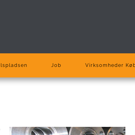
lspladsen
Job
Virksomheder Kø