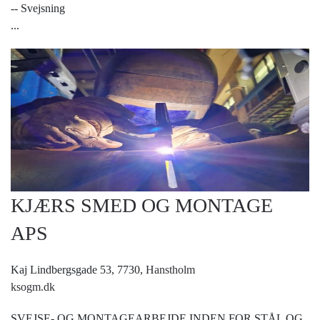
-- Svejsning
...
KJÆRS SMED OG MONTAGE
APS
Kaj Lindbergsgade 53, 7730,
Hanstholm
ksogm.dk
SVEJSE- OG MONTAGEARBEJDE INDEN FOR STÅL OG