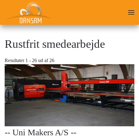
Skip
to
main
content
Rustfrit smedearbejde
Resultater 1 - 26 ud af 26
-- Uni Makers A/S --